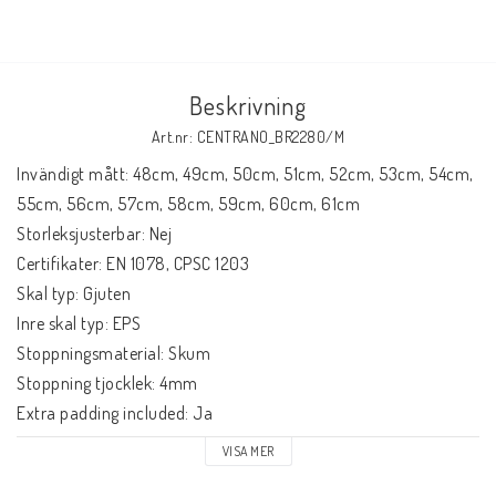
Beskrivning
Art.nr: CENTRANO_BR2280/M
Invändigt mått: 48cm, 49cm, 50cm, 51cm, 52cm, 53cm, 54cm, 
55cm, 56cm, 57cm, 58cm, 59cm, 60cm, 61cm

Storleksjusterbar: Nej

Certifikater: EN 1078, CPSC 1203

Skal typ: Gjuten

Inre skal typ: EPS

Stoppningsmaterial: Skum

Stoppning tjocklek: 4mm

Extra padding included: Ja

Vikt: 400g
VISA MER