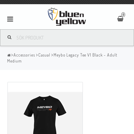
0
Accessories
Casual
Meybo Legacy Tee V1 Black - Adult
Medium