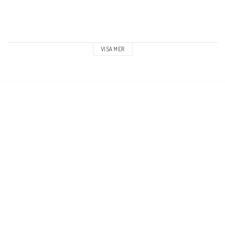
VISA MER
SPECIFICATIONS:

80% Acrylic / 20% Wool

Mid Crown

Structured 6 Panel

Curved Bill

Snap Back

Raised Embroidery