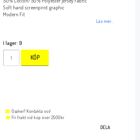
50% Cotton/50% Polyester jersey fabric
Soft hand screenprint graphic
Modern Fit
Läs mer...
I lager: 9
KÖP
Osäker? Kontakta oss!
Fri frakt vid köp över 2500kr
DELA