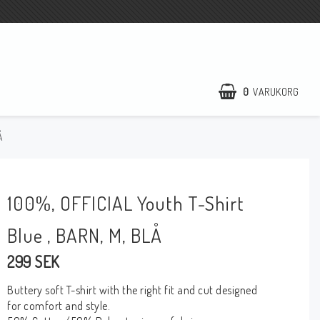
0
VARUKORG
Å
DIN VARUKORG ÄR TOM
100%, OFFICIAL Youth T-Shirt
Blue , BARN, M, BLÅ
299 SEK
Buttery soft T-shirt with the right fit and cut designed
for comfort and style.