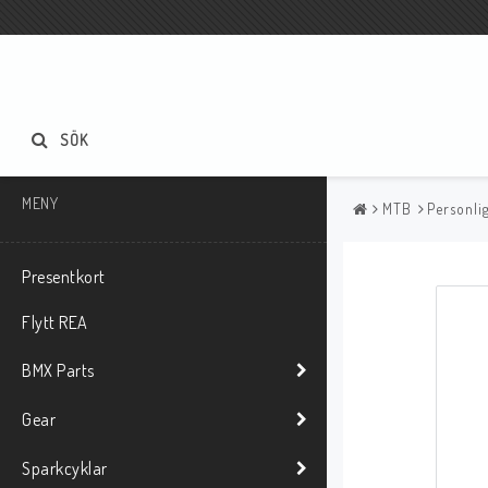
SÖK
MENY
MTB
Personli
Presentkort
Flytt REA
BMX Parts
Gear
Sparkcyklar