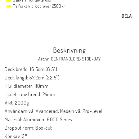
Fri frakt vid köp över 2500kr
DELA
Beskrivning
Art.nr: CENTRANO_CRE-ST3D-JAY
Deck bredd: 16.5cm (6.5")

Deck längd: 57.2cm (22.5")

Hjul diameter: 110mm

Hjulets nav bredd: 24mm

Vikt: 2000g

Användarnivå: Avancerad, Medelnivå, Pro-Level

Material: Aluminium 6000 Series

Dropout Form: Box-cut

Konkav: 3°
