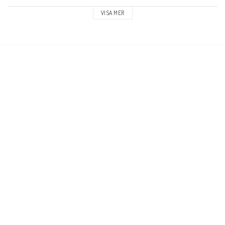
Headtube vinkel: 83.5°

VISA MER
Deck spacers: Ingår

Broms typ: Flex Fender

Broms/Fender: Ingår

Griptape: Inkluderat