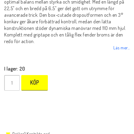
optimal balans mellan styrka och smidighet. Med en längd på
22,5" och en bredd på 6,5" ger det gott om utrymme för
avancerade trick. Den box-cutade dropoutformen och en 3°
konkav ger åkare förbättrad kontroll, medan den lätta
konstruktionen stöder dynamiska manövrar med 110 mm hjul.
Komplett med griptape och en tålig flex fender broms är den
redo för action.
Läs mer...
I lager: 20
KÖP
Osäker? Kontakta oss!