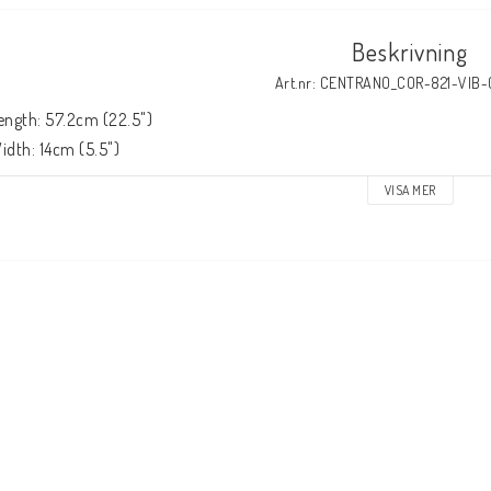
Beskrivning
Art.nr: CENTRANO_COR-821-VIB
ength: 57.2cm (22.5")

idth: 14cm (5.5")
VISA MER