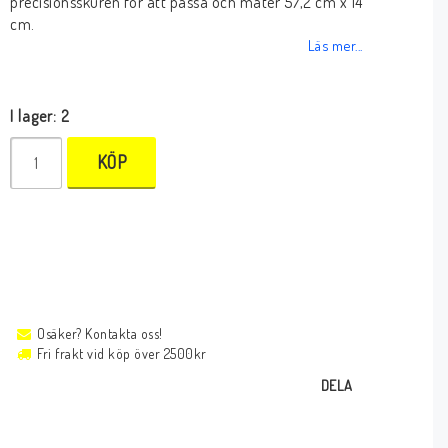
precisionsskuren för att passa och mäter 57,2 cm x 14
cm.
Läs mer...
I lager: 2
KÖP
Osäker? Kontakta oss!
Fri frakt vid köp över 2500kr
DELA