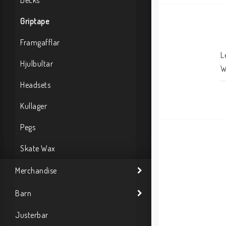
Decks
Griptape
Framgafflar
L
Hjulbultar
W
Headsets
Kullager
Pegs
Skate Wax
Merchandise
Barn
Justerbar