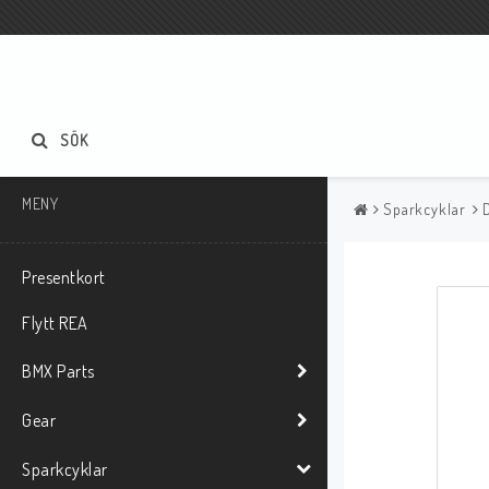
SÖK
MENY
Sparkcyklar
Presentkort
Flytt REA
BMX Parts
Gear
Sparkcyklar