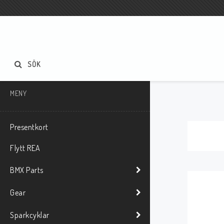
SÖK
MENY
Presentkort
Flytt REA
BMX Parts
Gear
Sparkcyklar