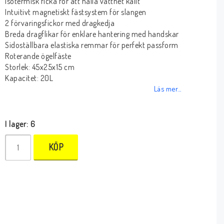
Isotermisk ficka för att hålla vattnet kallt
Intuitivt magnetiskt fästsystem för slangen
2 förvaringsfickor med dragkedja
Breda dragflikar för enklare hantering med handskar
Sidoställbara elastiska remmar för perfekt passform
Roterande ögelfäste
Storlek: 45x25x15 cm
Kapacitet: 20L
Läs mer...
I lager: 6
KÖP