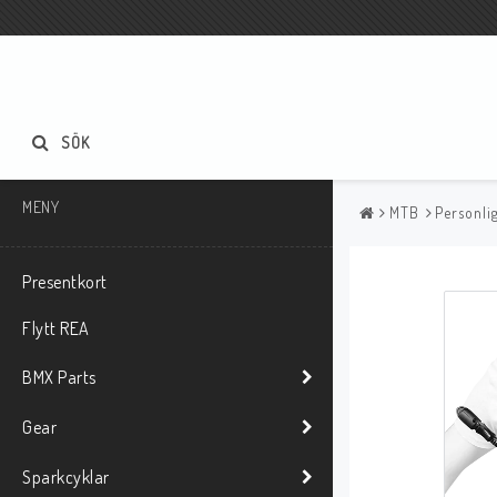
SÖK
MENY
MTB
Personli
Presentkort
Flytt REA
BMX Parts
Gear
Sparkcyklar