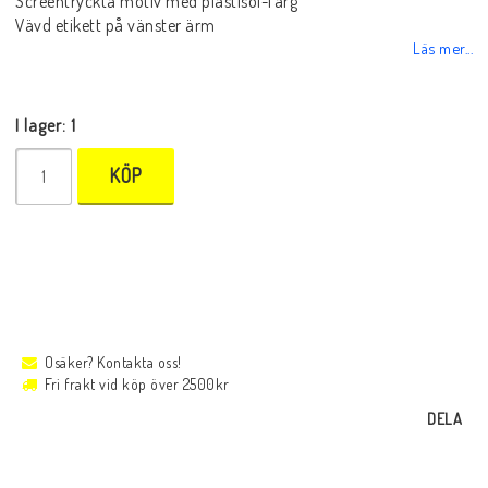
Screentryckta motiv med plastisol-färg
Vävd etikett på vänster ärm
Läs mer...
I lager: 1
KÖP
Osäker? Kontakta oss!
Fri frakt vid köp över 2500kr
DELA