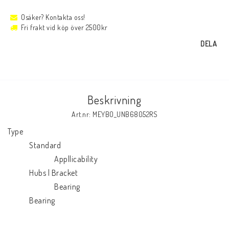
Osäker? Kontakta oss!
Fri frakt vid köp över 2500kr
DELA
Beskrivning
Art.nr: MEYBO_UNB68052RS
Type

            Standard

                          Appllicability

            Hubs | Bracket

                          Bearing

            Bearing