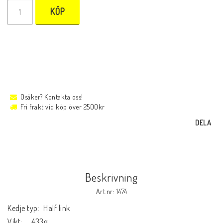
KÖP
Osäker? Kontakta oss!
Fri frakt vid köp över 2500kr
DELA
Beskrivning
Art.nr: 1474
Kedje typ:	Half link

Vikt:	433g