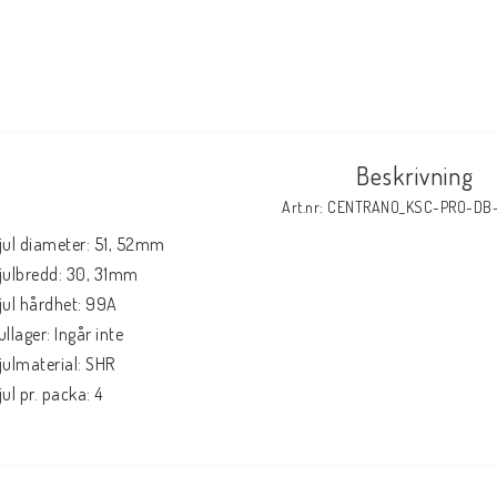
Beskrivning
Art.nr: CENTRANO_KSC-PRO-DB
jul diameter: 51, 52mm

julbredd: 30, 31mm

jul hårdhet: 99A

ullager: Ingår inte

julmaterial: SHR

jul pr. packa: 4