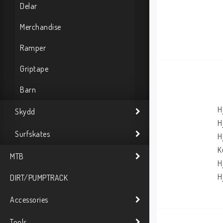
Delar
Merchandise
Ramper
Griptape
Barn
H
Skydd
H
Surfskates
H
K
MTB
H
H
DIRT/PUMPTRACK
Accessories
Tools