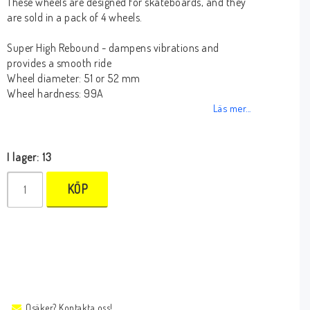
These wheels are designed for skateboards, and they
are sold in a pack of 4 wheels.
Super High Rebound - dampens vibrations and
provides a smooth ride
Wheel diameter: 51 or 52 mm
Wheel hardness: 99A
Läs mer...
I lager: 13
KÖP
Osäker? Kontakta oss!