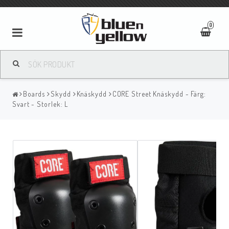
0
Boards
Skydd
Knäskydd
CORE Street Knäskydd - Färg:
Svart - Storlek: L