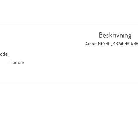
Beskrivning
Art.nr: MEYBO_MB24FHV1AN
odel

            Hoodie