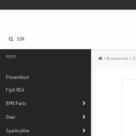
SÖK
MENY
Accessories
C
Presentkort
Flytt REA
BMX Parts
Gear
Sparkcyklar