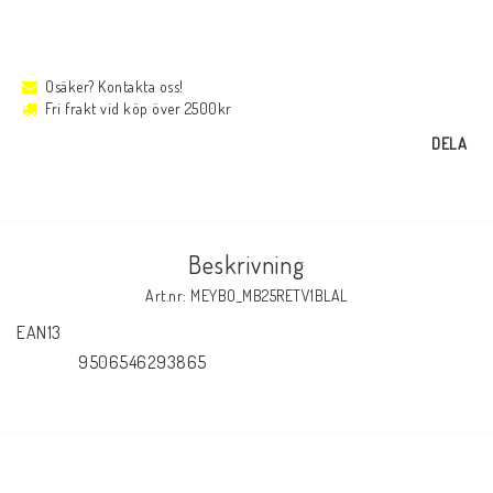
Osäker? Kontakta oss!
Fri frakt vid köp över 2500kr
DELA
Beskrivning
Art.nr: MEYBO_MB25RETV1BLAL
EAN13

                9506546293865