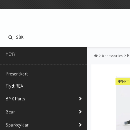
SÖK
MENY
Accessories
B
Presentkort
NYHET
Flytt REA
BMX Parts
Gear
Sparkcyklar