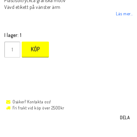
Plastisoltryckta grafiska motiv
Vävd etikett på vänster ärm
Läs mer...
I lager: 1
KÖP
Osäker? Kontakta oss!
Fri frakt vid köp över 2500kr
DELA