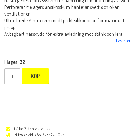
Nästa generations system för hantering och dränering av svett
Perforerat trelagers ansiktsskum hanterar svett och ökar
ventilationen
Ultra-bred 48 mm rem med tjockt silikonbead för maximalt
grepp
Avtagbart nässkydd för extra avledning mot stänk och lera
Läs mer...
I lager: 32
KÖP
Osäker? Kontakta oss!
Fri frakt vid köp över 2500kr