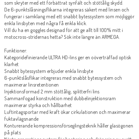
som skryter med ett förbättrat synfält och stöttålig skydd.
De 6-punktslåsningsflikarna integreras säkert med linsen och
fungerar i samklang med ett snabbt bytessystem som möjliggör
enkla linsbyten med några få enkla klick.
Vill du ha en goggles designad för att ge allt till 100% mitt i
motocross-stridernas hetta? Sök inte längre än ARMEGA.
Funktioner:
Kategoridefinierande ULTRA HD-lins ger en oöverträffad optisk
klarhet
Snabbt bytessystem erbjuder enkla linsbyte
6-punktslåsflikar integreras med snabbt bytessystem och
maximerar linsretentionen
Injektionsformad 2 mm stöttålig, splitterfri lins
Sammanfogad konstruktion med dubbelinjektionsram
maximerar styrka och hållbarhet
Luftintagsportar med kraft ökar cirkulationen och maximerar
fuktavlägsnande
Konturerande kompressionsförseglingsteknik håller glasögonen
på plats