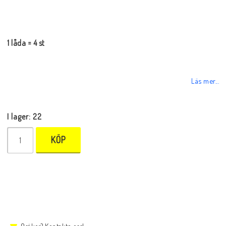
1 låda = 4 st
Läs mer...
I lager: 22
KÖP