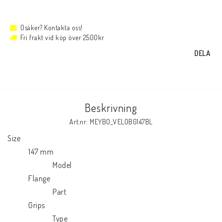
Osäker? Kontakta oss!
Fri frakt vid köp över 2500kr
DELA
Beskrivning
Art.nr: MEYBO_VELOBG147BL
Size

            147 mm

                          Model

            Flange

                          Part

            Grips

                          Type
