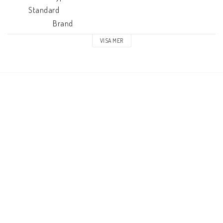
            Standard

                          Brand

            Velo
VISA MER