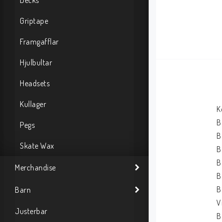
Decks
Griptape
Framgafflar
Hjulbultar
Headsets
Kullager
K
B
Pegs
B
Skate Wax
B
B
Merchandise
B
B
Barn
V
Justerbar
B