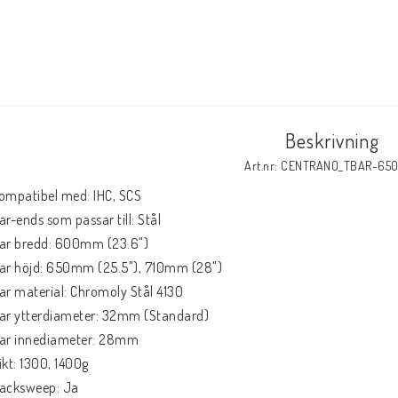
Beskrivning
Art.nr: CENTRANO_TBAR-65
ompatibel med: IHC, SCS

ar-ends som passar till: Stål

ar bredd: 600mm (23.6")

ar höjd: 650mm (25.5"), 710mm (28")

ar material: Chromoly Stål 4130

ar ytterdiameter: 32mm (Standard)

ar innediameter: 28mm

ikt: 1300, 1400g

acksweep: Ja
