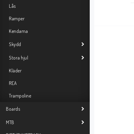
B
Lås
S
Ramper
S
K
Kendama
Skydd
Stora hjul
Kläder
REA
Trampoline
Boards
MTB