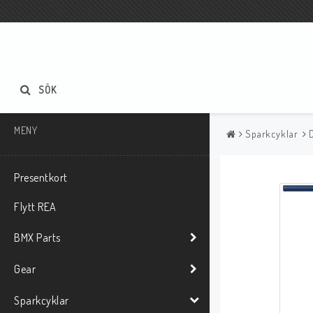
SÖK
MENY
Sparkcyklar
Presentkort
Flytt REA
BMX Parts
Gear
Sparkcyklar