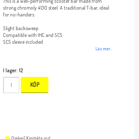
This is a well-performing scooter bar made from
strong chromoly 4130 steel. A traditional T-bar, ideal
for no-handers.
Slight backsweep
Compatible with IHC and SCS
SCS sleeve included
Läs mer...
I lager: 12
KÖP
Osäker? Kontakta oss!