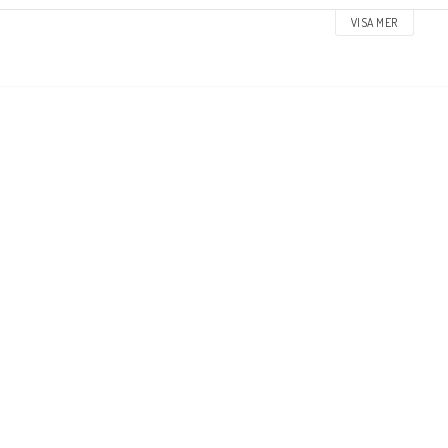
ar shape: T-formad

VISA MER
CS adapter medföljer: Ja

CS Ready: Nej

ompression ingår: Nej