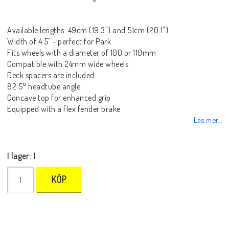
Available lengths: 49cm (19.3") and 51cm (20.1")
Width of 4.5" - perfect for Park
Fits wheels with a diameter of 100 or 110mm
Compatible with 24mm wide wheels
Deck spacers are included
82.5° headtube angle
Concave top for enhanced grip
Equipped with a flex fender brake
Läs mer...
I lager: 1
KÖP