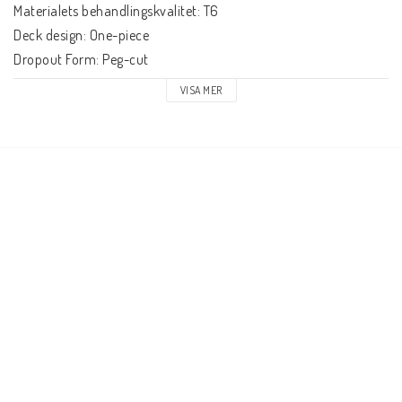
Materialets behandlingskvalitet: T6

Deck design: One-piece

Dropout Form: Peg-cut

Konkav: Ja

VISA MER
Headtube vinkel: 82.5°

Headtube längd: 110mm

Headset-type: Integrated 1 1/8"

Deck spacers: Ingår

Broms typ: Flex Fender

Broms/Fender: Ingår

Hjulbult: Ingår

Axel diameter: 8mm

Deck hjulbult längd: 60mm

Griptape: Ingår inte