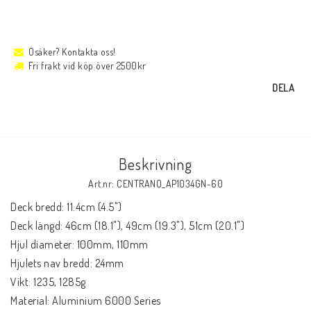
Osäker? Kontakta oss!
Fri frakt vid köp över 2500kr
DELA
Beskrivning
Art.nr: CENTRANO_AP1034GN-60
Deck bredd: 11.4cm (4.5")

Deck längd: 46cm (18.1"), 49cm (19.3"), 51cm (20.1")

Hjul diameter: 100mm, 110mm

Hjulets nav bredd: 24mm

Vikt: 1235, 1285g

Material: Aluminium 6000 Series
