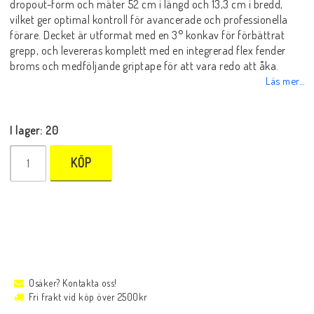
dropout-form och mäter 52 cm i längd och 13,3 cm i bredd,
vilket ger optimal kontroll för avancerade och professionella
förare. Decket är utformat med en 3° konkav för förbättrat
grepp, och levereras komplett med en integrerad flex fender
broms och medföljande griptape för att vara redo att åka.
Läs mer...
I lager: 20
KÖP
Osäker? Kontakta oss!
Fri frakt vid köp över 2500kr