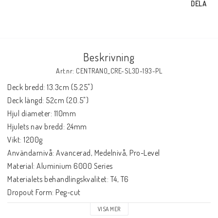
DELA
Beskrivning
Art.nr: CENTRANO_CRE-SL3D-193-PL
Deck bredd: 13.3cm (5.25")

Deck längd: 52cm (20.5")

Hjul diameter: 110mm

Hjulets nav bredd: 24mm

Vikt: 1200g

Användarnivå: Avancerad, Medelnivå, Pro-Level

Material: Aluminium 6000 Series

Materialets behandlingskvalitet: T4, T6

Dropout Form: Peg-cut

Konkav: 3°

VISA MER