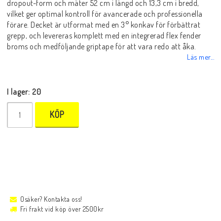
dropout-form och mäter 52 cm i längd och 13,3 cm i bredd,
vilket ger optimal kontroll för avancerade och professionella
förare. Decket är utformat med en 3° konkav för förbättrat
grepp, och levereras komplett med en integrerad flex fender
broms och medföljande griptape för att vara redo att åka.
Läs mer...
I lager: 20
KÖP
Osäker? Kontakta oss!
Fri frakt vid köp över 2500kr