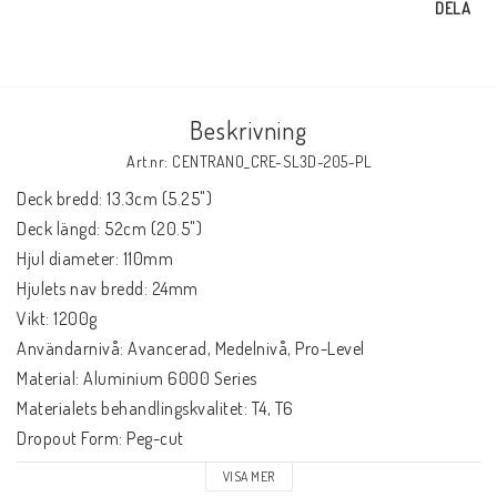
DELA
Beskrivning
Art.nr: CENTRANO_CRE-SL3D-205-PL
Deck bredd: 13.3cm (5.25")

Deck längd: 52cm (20.5")

Hjul diameter: 110mm

Hjulets nav bredd: 24mm

Vikt: 1200g

Användarnivå: Avancerad, Medelnivå, Pro-Level

Material: Aluminium 6000 Series

Materialets behandlingskvalitet: T4, T6

Dropout Form: Peg-cut

Konkav: 3°

VISA MER