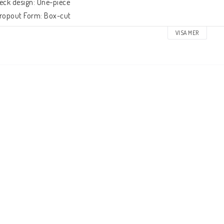
eck design: One-piece

ropout Form: Box-cut

eadtube vinkel: 83°

VISA MER
eadtube längd: 105mm

eadset-type: Integrated 1 1/8"

eck spacers: Ingår

roms typ: Flex Fender

roms/Fender: Ingår

julbult: Ingår

xel diameter: 8mm

riptape: Ingår inte