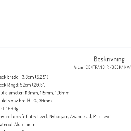
Beskrivning
Art.nr: CENTRANO_RI/DECK/INV
eck bredd: 13.3cm (5.25")

eck längd: 52cm (20.5")

jul diameter: 110mm, 115mm, 120mm

julets nav bredd: 24, 30mm

ikt: 1660g

nvändarnivå: Entry Level, Nybörjare, Avancerad, Pro-Level

aterial: Aluminium
