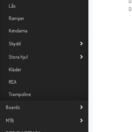
D
Lås
D
H
Ramper
H
Kendama
H
D
Skydd
B
Stora hjul
B
H
Kläder
A
G
REA
Trampoline
Boards
MTB