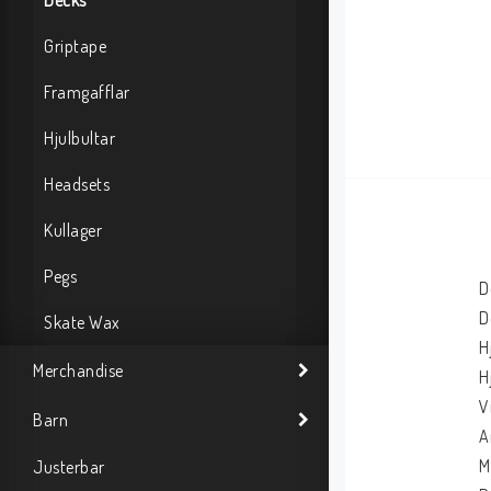
Decks
Griptape
Framgafflar
Hjulbultar
Headsets
Kullager
Pegs
D
D
Skate Wax
H
Merchandise
H
V
Barn
A
M
Justerbar