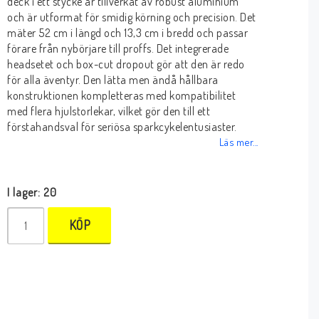
deck i ett stycke är tillverkat av robust aluminium
och är utformat för smidig körning och precision. Det
mäter 52 cm i längd och 13,3 cm i bredd och passar
förare från nybörjare till proffs. Det integrerade
headsetet och box-cut dropout gör att den är redo
för alla äventyr. Den lätta men ändå hållbara
konstruktionen kompletteras med kompatibilitet
med flera hjulstorlekar, vilket gör den till ett
förstahandsval för seriösa sparkcykelentusiaster.
Läs mer...
I lager: 20
KÖP