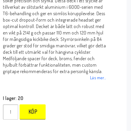
söker precision och styrka. Detta deck i ett stycke är
tillverkat av slitstarkt aluminium i 6000-serien med
T6-behandling och ger en sömlös körupplevelse. Dess
box-cut dropout-form och integrerade headset ger
optimal kontroll. Decket är både lätt och robust med
en vikt på 2141 g och passar 110 mm och 120 mm hjul
för mångsidiga kickbike deck. Styrrörsvinkeln på 84
grader ger stöd för smidiga manövrar, vilket gör detta
deck till ett utmärkt val för hängivna cyklister.
Medföljande spacer för deck, broms, fender och
hjulbult förbättrar funktionaliteten, men custom
griptape rekommenderas för extra personlig känsla.
Läs mer...
I lager: 20
KÖP