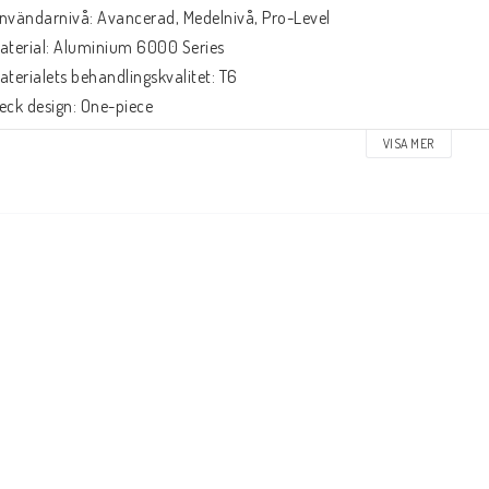
nvändarnivå: Avancerad, Medelnivå, Pro-Level

aterial: Aluminium 6000 Series

aterialets behandlingskvalitet: T6

eck design: One-piece

ropout Form: Box-cut

VISA MER
eadtube vinkel: 84°

eadset-type: Integrated 1 1/8"

eck spacers: Ingår

roms typ: Flex Fender

roms/Fender: Ingår

julbult: Ingår

xel diameter: 8mm

eck hjulbult längd: 54mm

riptape: Ingår inte