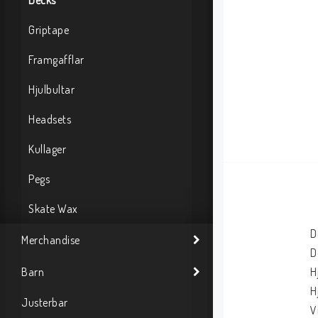
Decks
Griptape
Framgafflar
Hjulbultar
Headsets
Kullager
Pegs
Skate Wax
D
Merchandise
D
Barn
H
H
Justerbar
Vi