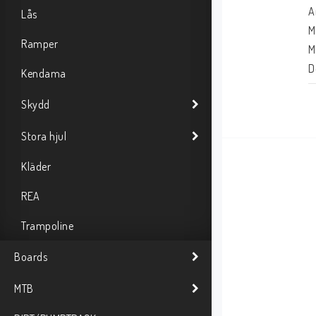
A
Lås
M
Ramper
M
D
Kendama
D
Skydd
H
H
Stora hjul
D
B
Kläder
B
REA
H
A
Trampoline
D
Boards
G
MTB