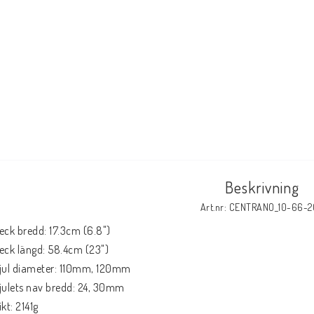
Beskrivning
Art.nr: CENTRANO_10-66-
eck bredd: 17.3cm (6.8")

eck längd: 58.4cm (23")

jul diameter: 110mm, 120mm

julets nav bredd: 24, 30mm

kt: 2141g
