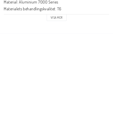
Material: Aluminium 7000 Series

Materialets behandlingskvalitet: T6

Hjul offset: 8mm

VISA MER
Axel diameter: 8mm

Kompression ingår: HIC (endast shim)

Starnut: Ingår

Kompressions Bult: Ingår

Kompressions Bult längd: 34mm

Framgaffel hjulbult längd: 34mm