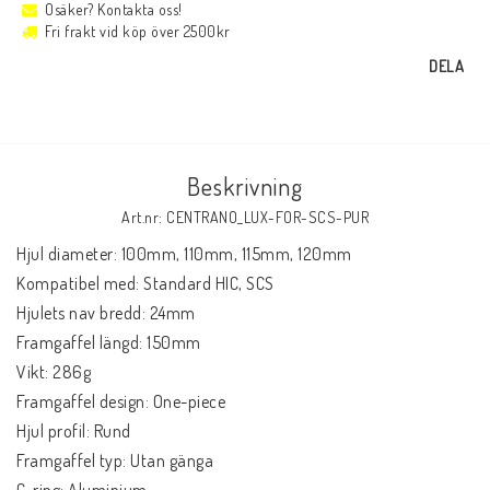
Osäker? Kontakta oss!
Fri frakt vid köp över 2500kr
DELA
Beskrivning
Art.nr: CENTRANO_LUX-FOR-SCS-PUR
Hjul diameter: 100mm, 110mm, 115mm, 120mm

Kompatibel med: Standard HIC, SCS

Hjulets nav bredd: 24mm

Framgaffel längd: 150mm

Vikt: 286g

Framgaffel design: One-piece

Hjul profil: Rund

Framgaffel typ: Utan gänga

C-ring: Aluminium
