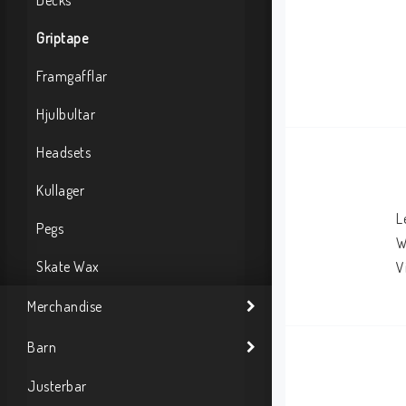
Decks
Griptape
Framgafflar
Hjulbultar
Headsets
Kullager
L
Pegs
W
Skate Wax
V
Merchandise
Barn
Justerbar