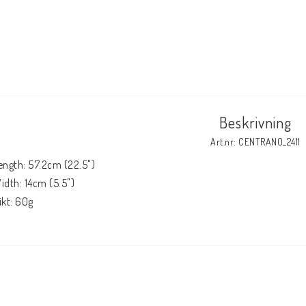
Beskrivning
Art.nr: CENTRANO_2411
ength: 57.2cm (22.5")

idth: 14cm (5.5")

ikt: 60g