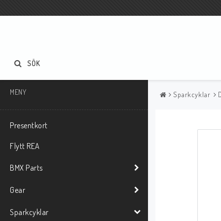
SÖK
MENY
Sparkcyklar
Presentkort
Flytt REA
BMX Parts
Gear
Sparkcyklar