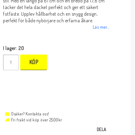
stil. Med en längd på 61 cm och en bredd på 17,8 cm
täcker det hela däcket perfekt och ger ett säkert
fotfäste. Upplev hållbarhet och en snygg design,
perfekt för både nybörjare och erfarna åkare.
Läs mer...
I lager: 20
KÖP
Osäker? Kontakta oss!
Fri frakt vid köp över 2500kr
DELA