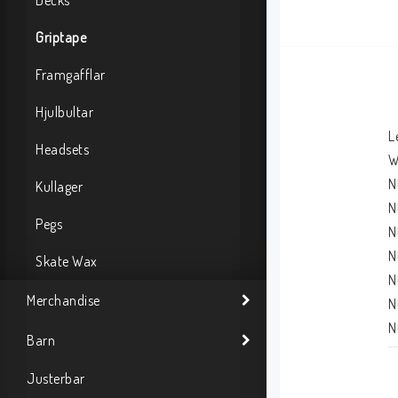
Decks
Griptape
Framgafflar
Hjulbultar
L
Headsets
W
N
Kullager
N
Pegs
N
N
Skate Wax
N
Merchandise
N
N
Barn
N
N
Justerbar